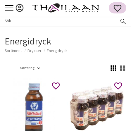
Meny
FAVORITER
Energidryck
Sortiment
Drycker
Energidryck
Välj sortering
Vä
Lägg till i favoriter
Lägg ti