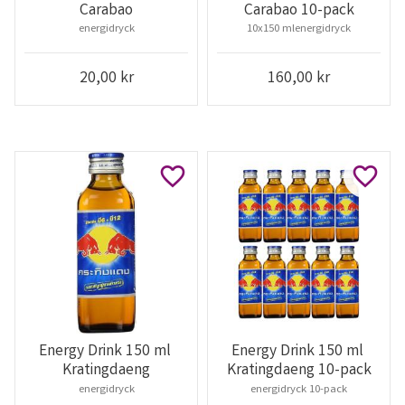
Carabao
Carabao 10-pack
energidryck
10x150 mlenergidryck
20,00
kr
160,00
kr
Lägg till i favoriter
Lägg ti
Energy Drink 150 ml 
Energy Drink 150 ml 
Kratingdaeng
Kratingdaeng 10-pack
energidryck
energidryck 10-pack