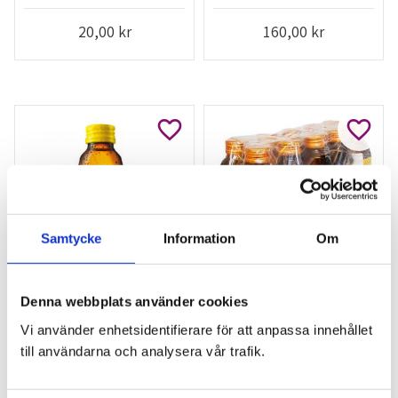
20,00
kr
160,00
kr
Lägg till i favoriter
Lägg ti
Samtycke
Information
Om
Energy Drink 150 ml M-
Energy Drink M-150 10-
Denna webbplats använder cookies
150
pack
Vi använder enhetsidentifierare för att anpassa innehållet
energidryck
energidryck 10x150 ml
till användarna och analysera vår trafik.
20,00
kr
160,00
kr