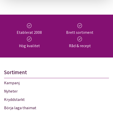
check_circle
check_circle
Etablerat 2008
Brett sortiment
check_circle
check_circle
Hög kvalitet
Råd & recept
Sortiment
Kampanj
Nyheter
Kryddstarkt
Börja laga thaimat