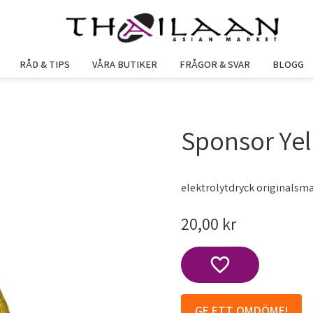
RÅD & TIPS
VÅRA BUTIKER
FRÅGOR & SVAR
BLOGG
Sponsor Ye
elektrolytdryck originalsm
20,00
kr
Lägg till i favoriter
GE ETT OMDÖME!