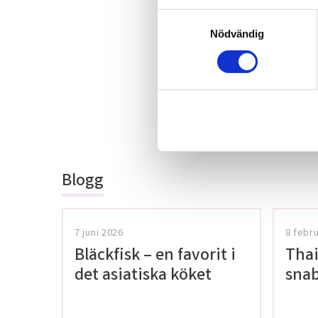
S
Nödvändig
a
m
t
y
c
k
Bli den första a
e
omdöme.
s
v
Blogg
a
l
7 juni 2026
8 febr
Bläckfisk – en favorit i
Thai
det asiatiska köket
snab
glut