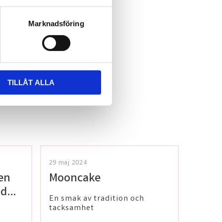
Marknadsföring
TILLÅT ALLA
29 maj 2024
en
Mooncake
 dig
En smak av tradition och
tacksamhet