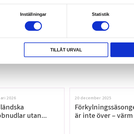
Inställningar
Statistik
TILLÅT URVAL
tt lämna ett
uari 2026
20 december 2025
ländska
Förkylningssäsong
bnudlar utan
är inte över – värm
en!
med våra teer på
Thailaan