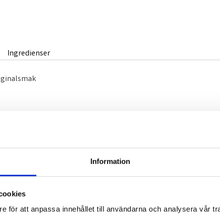
Ingredienser
riginalsmak
Information
Omdömen
cookies
Du
e för att anpassa innehållet till användarna och analysera vår tra