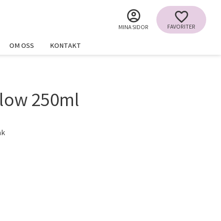
FAVORITER
MINA SIDOR
OM OSS
KONTAKT
llow 250ml
ak