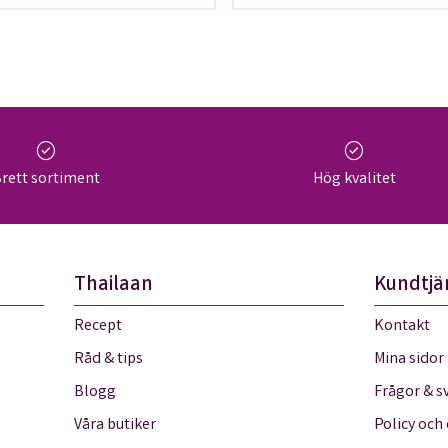
check_circle
check_circle
rett sortiment
Hög kvalitet
Thailaan
Kundtjä
Recept
Kontakt
Råd & tips
Mina sidor
Blogg
Frågor & s
Våra butiker
Policy och