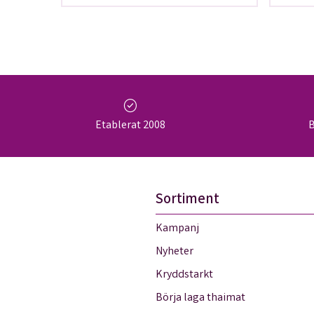
check_circle
Etablerat 2008
B
Sortiment
Kampanj
Nyheter
Kryddstarkt
Börja laga thaimat