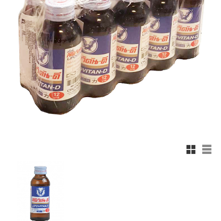
Rutnätsv
List