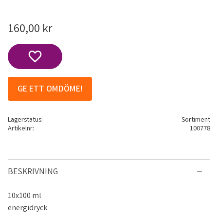
160,00
kr
Lägg till i favoriter
GE ETT OMDÖME!
Lagerstatus
Sortiment
Artikelnr
100778
BESKRIVNING
10x100 ml
energidryck