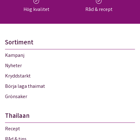
check_circle
check_circle
Hög kvalitet
Råd & recept
Sortiment
Kampanj
Nyheter
Kryddstarkt
Börja laga thaimat
Grönsaker
Thailaan
Recept
Råd & tips