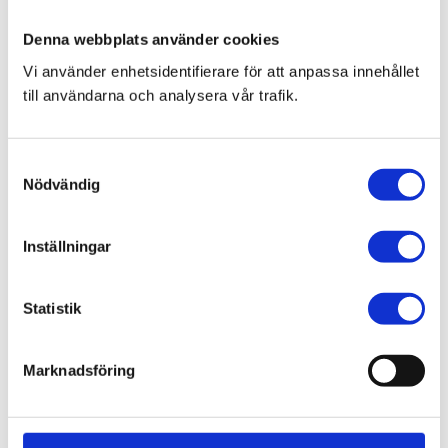
Blogg
Denna webbplats använder cookies
Vi använder enhetsidentifierare för att anpassa innehållet
till användarna och analysera vår trafik.
7 juni 2026
Bläckfisk – en favorit i det asiatiska
S
köket
Nödvändig
a
m
t
Inställningar
y
8 februari 2026
c
Thailändska snabbnudlar utan
k
Statistik
e
gluten!
s
Marknadsföring
v
a
l
20 december 2025