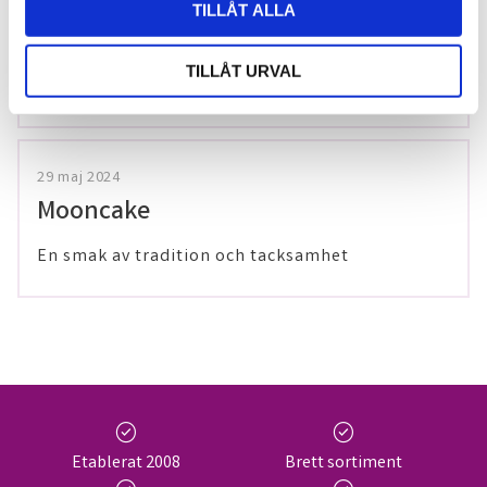
TILLÅT ALLA
Förkylningssäsongen är inte över –
värm dig med våra teer på Thailaan
TILLÅT URVAL
29 maj 2024
Mooncake
En smak av tradition och tacksamhet
check_circle
check_circle
Etablerat 2008
Brett sortiment