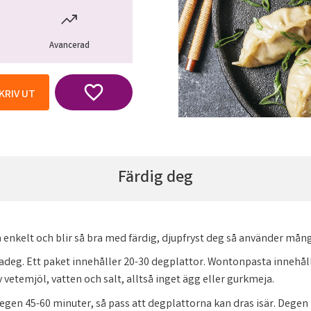
Avancerad
Lägg till i favoriter
KRIV UT
Färdig deg
enkelt och blir så bra med färdig, djupfryst deg så använder många
zadeg. Ett paket innehåller 20-30 degplattor. Wontonpasta innehå
 vetemjöl, vatten och salt, alltså inget ägg eller gurkmeja.
 degen 45-60 minuter, så pass att degplattorna kan dras isär. Dege