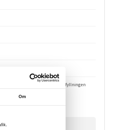
äslök. Om man har litet majsmjöl i fyllningen
Om
fik.