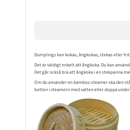
Dumplings kan kokas, ångkokas, stekas eller frit
Det är väldigt enkelt att ångkoka. Du kan använ
Det går också bra att ångkoka i en stekpanna me
Om du använder en bamboo steamer ska den stå ov
botten i steamern med vatten eller doppa unders