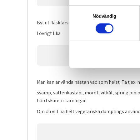
S
Nödvändig
a
Byt ut fläskfärsen i föregående recept mot råa, 
m
t
I övrigt lika.
y
c
k
e
s
v
Man kan använda nästan vad som helst. Ta t.ex. n
a
l
svamp, vattenkastanj, morot, vitkål, spring oini
hård skuren i tärningar.
Om du vill ha helt vegetariska dumplings använ