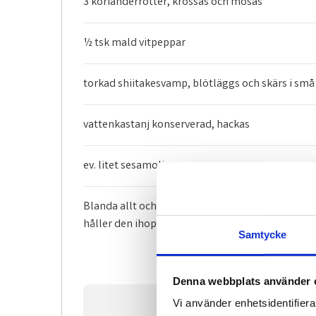
3 korianderrötter, krossas och mosas
½ tsk mald vitpeppar
torkad shiitakesvamp, blötläggs och skärs i små 
vattenkastanj konserverad, hackas
ev. litet sesamolja
Blanda allt och använd som fyllning i degen. Det 
håller den ihop bättre vid ångkokning.
Samtycke
Denna webbplats använder 
Vi använder enhetsidentifierar