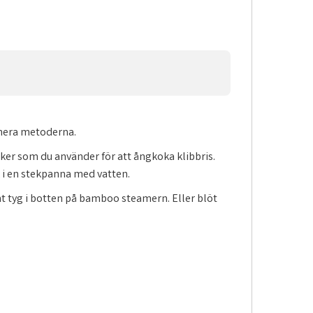
binera metoderna.
er som du använder för att ångkoka klibbris.
k i en stekpanna med vatten.
t tyg i botten på bamboo steamern. Eller blöt