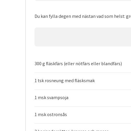
Du kan fylla degen med nästan vad som helst: gr
300 g fläskfärs (eller nötfärs eller blandfärs)
1 tsk rosneung med fläsksmak
1 msk svampsoja
1 msk ostronsås