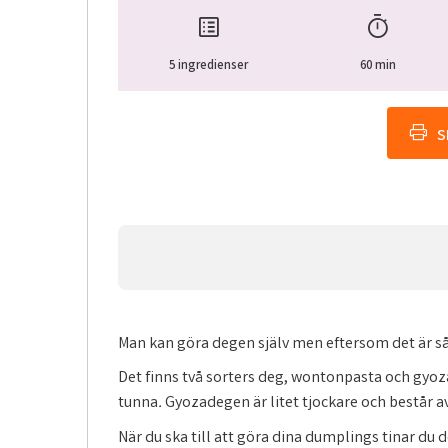
5 ingredienser
60 min
print
S
Man kan göra degen själv men eftersom det är så 
Det finns två sorters deg, wontonpasta och gyo
tunna
.
Gyozadegen är litet tjockare och består av
När du ska till att göra dina dumplings tinar du