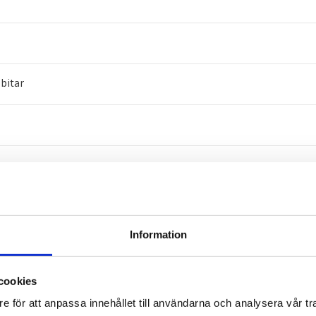
bitar
passar också bra att ha i vitkål och spring onion eller kinesisk gr
Information
cookies
Räkor
e för att anpassa innehållet till användarna och analysera vår tra