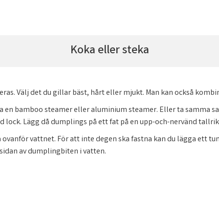
Koka eller steka
eras. Välj det du gillar bäst, hårt eller mjukt. Man kan också kom
da en bamboo steamer eller aluminium steamer. Eller ta samma sak
d lock. Lägg då dumplings på ett fat på en upp-och-nervänd tallri
anför vattnet. För att inte degen ska fastna kan du lägga ett tun
idan av dumplingbiten i vatten.