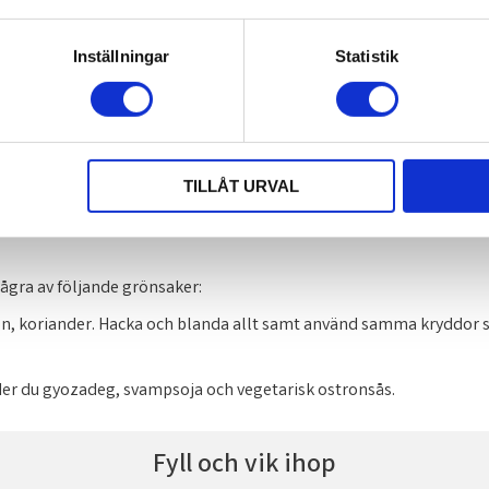
Inställningar
Statistik
hackade räkor.
Grönsaker
TILLÅT URVAL
ågra av följande grönsaker:
on, koriander. Hacka och blanda allt samt använd samma kryddor som
der du gyozadeg, svampsoja och vegetarisk ostronsås.
Fyll och vik ihop